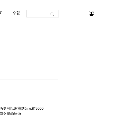
区
全部
史可以追溯到公元前3000
文明的统治...