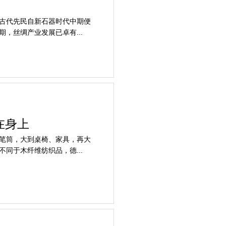
古代先民自新石器时代中期便
，丝绸产业发展已卓有...
在身上
笔筒，大到桌椅、家具，再大
同于木纤维纺织品，德...