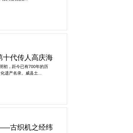
第十代传人高庆海
初，距今已有700年的历
化遗产名录。威县土...
——古织机之经纬