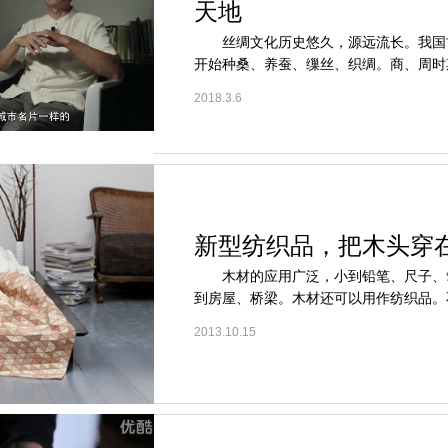
天地
丝绸文化历史悠久，源远流长。我国
开始种桑、养蚕、缫丝、织绸。商、周时期
2018.3.6
新型纺织品，把木头穿
木材的应用广泛，小到铅笔、尺子、
到房屋、桥梁。木材还可以用作纺织品。不
2013.10.15