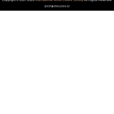
Copyright © 2007-2026
International Wood Culture Society
All Rights Reserved.
京ICP备05012203-22