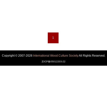
1
Copyright © 2007-2026
International Wood Culture Society
All Rights Reserved.
京ICP备05012203-22