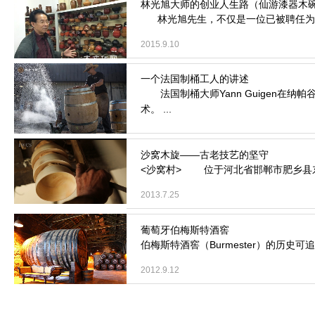
林光旭先生，不仅是一位已被聘任为中
2015.9.10
法国制桶大师Yann Guigen在纳
术。 ...
2014.12.24
<沙窝村> 位于河北省邯郸市肥乡县东
2013.7.25
伯梅斯特酒窖（Burmester）的历史
2012.9.12