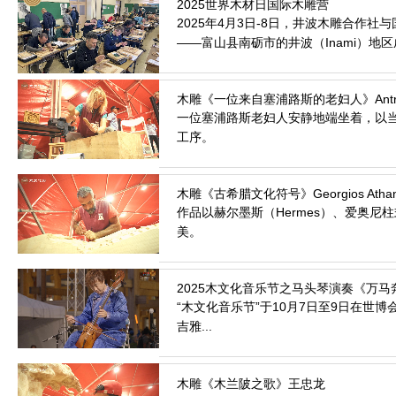
2025年4月3日-8日，井波木雕合作社
——富山县南砺市的井波（Inami）地
2026.3.17
一位塞浦路斯老妇人安静地端坐着，以
工序。
2026.3.3
作品以赫尔墨斯（Hermes）、爱奥尼柱式（
美。
2026.2.6
“木文化音乐节”于10月7日至9日在
吉雅...
2026.2.3