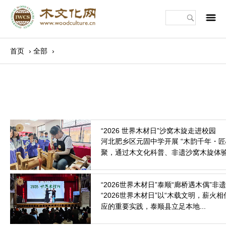
m
首页
›
全部
›
河北肥乡区元固中学开展 “木韵千年・匠
聚，通过木文化科普、非遗沙窝木旋体验与
2026.3.26
“2026世界木材日”以“木载文明，薪火
应的重要实践，泰顺县立足本地...
2026.3.25