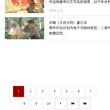
作品构建奇幻又写实的场景，以千年水
2026.1.29
两件作品分别为兔子与雄鸡造型，二者
粗雕定型...
2026.1.26
1
2
3
4
5
6
7
8
9
10