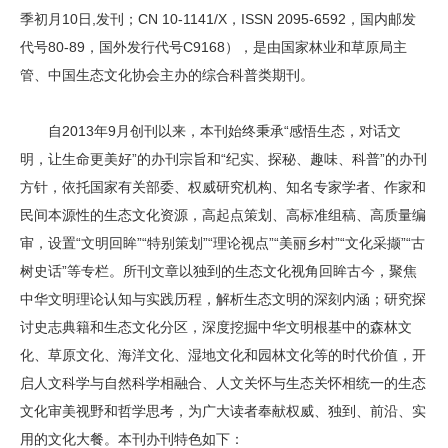
季初月10日,发刊；CN 10-1141/X，ISSN 2095-6592，国内邮发
代号80-89，国外发行代号C9168），是由国家林业和草原局主
管、中国生态文化协会主办的综合科普类期刊。
自2013年9月创刊以来，本刊始终秉承“感悟生态，对话文
明，让生命更美好”的办刊宗旨和“纪实、探秘、趣味、科普”的办刊
方针，依托国家有关部委、权威研究机构、知名专家学者、作家和
民间本源性的生态文化资源，高起点策划、高标准组稿、高质量编
审，设置“文明回眸”“特别策划”“理论视点”“美丽乡村”“文化采撷”“古
树史话”等专栏。所刊文章以独到的生态文化视角回眸古今，聚焦
中华文明理论认知与实践历程，解析生态文明的深刻内涵；研究探
讨史志典籍和生态文化分区，深度挖掘中华文明根基中的森林文
化、草原文化、海洋文化、湿地文化和园林文化等的时代价值，开
启人文科学与自然科学相融合、人文关怀与生态关怀相统一的生态
文化审美视野和哲学思考，为广大读者奉献权威、独到、前沿、实
用的文化大餐。本刊办刊特色如下：