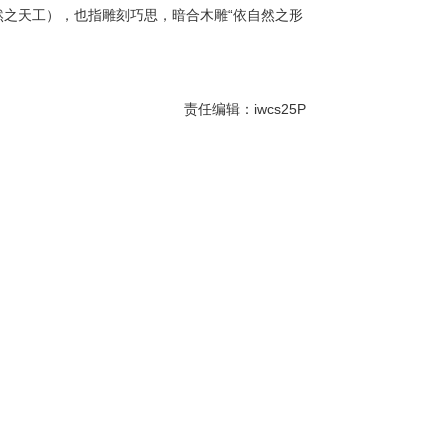
然之天工），也指雕刻巧思，暗合木雕“依自然之形
责任编辑：iwcs25P