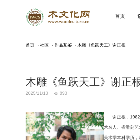
首页
首页
›
社区
›
作品互鉴
›
木雕《鱼跃天工》谢正根
木雕《鱼跃天工》谢正
2025/11/13
893
谢正根，1982
术名人、省雕刻艺
美术学本科学历，