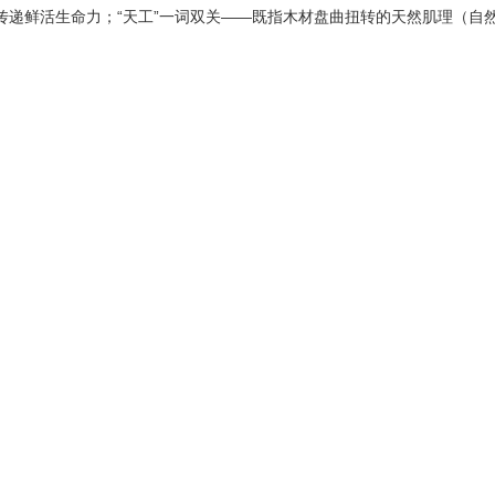
传递鲜活生命力；“天工”一词双关——既指木材盘曲扭转的天然肌理（自