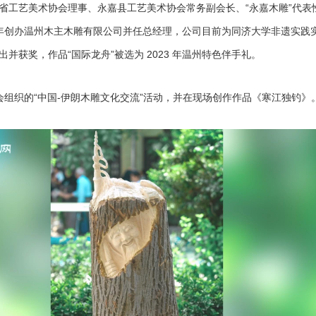
艺美术协会理事、永嘉县工艺美术协会常务副会长、“永嘉木雕”代表性传
5 年创办温州木主木雕有限公司并任总经理，公司目前为同济大学非遗实
获奖，作品“国际龙舟”被选为 2023 年温州特色伴手礼。
会组织的“中国-伊朗木雕文化交流”活动，并在现场创作作品《寒江独钓》