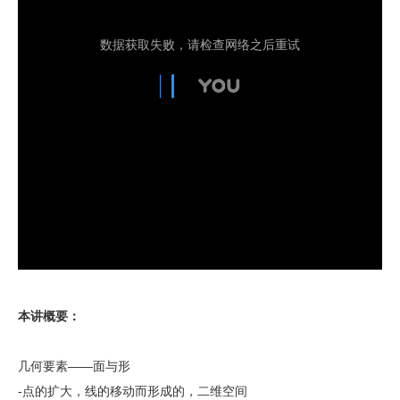
本讲概要：
几何要素——面与形
-点的扩大，线的移动而形成的，二维空间