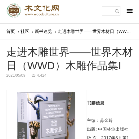
m
首页
›
社区
›
新书速览
›
走进木雕世界——世界木材日（WWD）木雕作品集I
走进木雕世界——世界木材
日（WWD）木雕作品集I
2021/05/09
4,424
书籍信息
主编：苏金玲
出版: 中国林业出版社
版 次：2017年5月第1