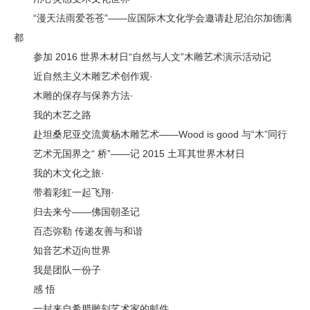
“漫天法雨爱苍苍”——应国际木文化学会邀请赴尼泊尔加德满
都
参加 2016 世界木材日“自然与人文”木雕艺术演示活动记
近自然主义木雕艺术创作观·
木雕的保存与保养方法·
我的木艺之路
赴坦桑尼亚交流黄杨木雕艺术——Wood is good 与“木”同行
艺术无国界之“ 桥”——记 2015 土耳其世界木材日
我的木文化之旅·
带着彩虹一起飞翔·
归去来兮——佛国朝圣记
百态弥勒 传递友善与和谐
知音艺术迈向世界
我是团队一份子
感 悟
一封来自希腊雕刻艺术家的邮件