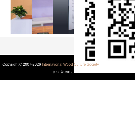
Copyright © 2007-2026
International Wood Culture Society
All Rights Reserved.
京ICP备05012203-22