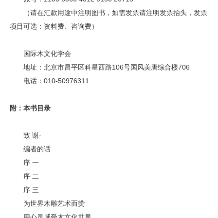
（请在汇款用途中注明图书，如需发票请注明发票抬头，发票
项目可选：资料费、咨询费）
国际木文化学会
地址：北京市昌平区科星西路106号国风美唐综合楼706
电话：010-50976311
附：本书目录
致 谢·
编者的话
序 一
序 二
序 三
为世界木雕艺术而赞
用心灵感受木文化世界